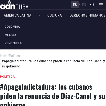
ES
/
EN
AMÉRICA LATINA
CULTURA
DERECHOS HUMANOS
COLOMBIA
MÉXICO
VENEZUELA
Inicio
/
Política
#Apagaladictadura: los cubanos piden la renuncia de Díaz-Canel y
/
su gobierno
POLÍTICA
#Apagaladictadura: los cubanos
piden la renuncia de Díaz-Canel y su
gobierno