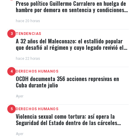
Preso político Guillermo Carralero en huelga de
hambre por demora en sentencia y condiciones
de El Típico
hace 20 horas
3
TENDENCIAS
A 32 años del Maleconazo: el estallido popular
que desafió al régimen y cuyo legado revivió el
11J
hace 22 horas
4
DERECHOS HUMANOS
OCDH documenta 356 acciones represivas en
Cuba durante julio
Ayer
5
DERECHOS HUMANOS
Violencia sexual como tortura: así opera la
Seguridad del Estado dentro de las cárceles
cubanas
Ayer