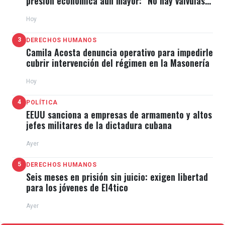
presión económica aún mayor: "No hay válvulas
de escape"
Hoy
3
DERECHOS HUMANOS
Camila Acosta denuncia operativo para impedirle
cubrir intervención del régimen en la Masonería
Hoy
4
POLÍTICA
EEUU sanciona a empresas de armamento y altos
jefes militares de la dictadura cubana
Ayer
5
DERECHOS HUMANOS
Seis meses en prisión sin juicio: exigen libertad
para los jóvenes de El4tico
Ayer