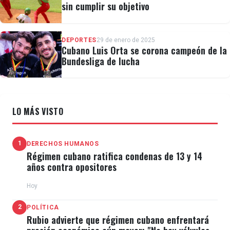
sin cumplir su objetivo
DEPORTES
29 de enero de 2025
Cubano Luis Orta se corona campeón de la
Bundesliga de lucha
LO MÁS VISTO
1
DERECHOS HUMANOS
Régimen cubano ratifica condenas de 13 y 14
años contra opositores
Hoy
2
POLÍTICA
Rubio advierte que régimen cubano enfrentará