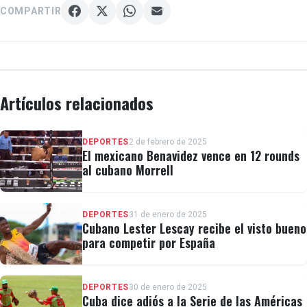
COMPARTIR
Artículos relacionados
DEPORTES
2 de febrero de 2025
El mexicano Benavidez vence en 12 rounds
al cubano Morrell
DEPORTES
31 de enero de 2025
Cubano Lester Lescay recibe el visto bueno
para competir por España
DEPORTES
30 de enero de 2025
Cuba dice adiós a la Serie de las Américas