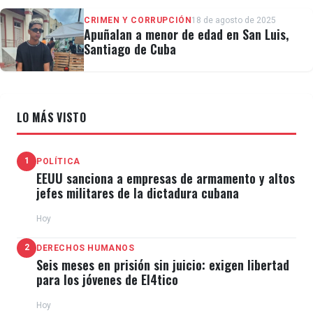
CRIMEN Y CORRUPCIÓN
18 de agosto de 2025
Apuñalan a menor de edad en San Luis,
Putin fue uno de los primeros mandatarios en
Santiago de Cuba
felicitar a Maduro por su controvertida reelección en
las
elecciones del pasado 28 de julio,
mientras que
numerosos gobiernos de Occidente se negaron a
LO MÁS VISTO
reconocer el triunfo chavista y pidieron transparencia
en los comicios.
1
POLÍTICA
EEUU sanciona a empresas de armamento y altos
El dictador venezolano visitó la ciudad rusa de Kazán
jefes militares de la dictadura cubana
el pasado octubre para participar en la XVI Cumbre
Hoy
del grupo de economías emergentes BRICS, al que
2
DERECHOS HUMANOS
Venezuela pretendió adherirse, pero
Brasil se negó a
Seis meses en prisión sin juicio: exigen libertad
aceptarlo
como nuevo miembro asociado al bloque.
para los jóvenes de El4tico
Hoy