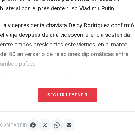
bilateral con el presidente ruso Vladimir Putin.
La vicepresidenta chavista Delcy Rodríguez confirmó
el viaje después de una videoconferencia sostenida
entre ambos presidentes este viernes, en el marco
del 80 aniversario de relaciones diplomáticas entre
ambos países.
“Un siglo y más allá (de relaciones) deberá ser
nuestra consigna, (…) estamos ya listos para
SEGUIR LEYENDO
suscribir una relación estratégica de más alto nivel”,
aseguró la funcionaria, quien considera que los
vínculos entre Caracas y Moscú van a “dar más que
COMPARTIR
hablar en el futuro”.