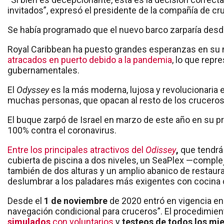
invitados”, expresó el presidente de la compañía de cr
Se había programado que el nuevo barco zarparía desde
Royal Caribbean ha puesto grandes esperanzas en su 
atracados en puerto debido a la pandemia
, lo que repr
gubernamentales.
El
Odyssey
es la más moderna, lujosa y revolucionaria e
muchas personas, que opacan al resto de los cruceros
El buque zarpó de Israel en marzo de este año en su pr
100% contra el coronavirus.
Entre los principales atractivos del
Odissey
,
que tendrá
cubierta de piscina a dos niveles, un SeaPlex —complejo
también de dos alturas y un amplio abanico de restau
deslumbrar a los paladares más exigentes con cocina 
Desde el
1 de noviembre
de 2020 entró en vigencia en
navegación condicional para cruceros”. El procedimien
simulados
con voluntarios
y
testeos de todos los mi