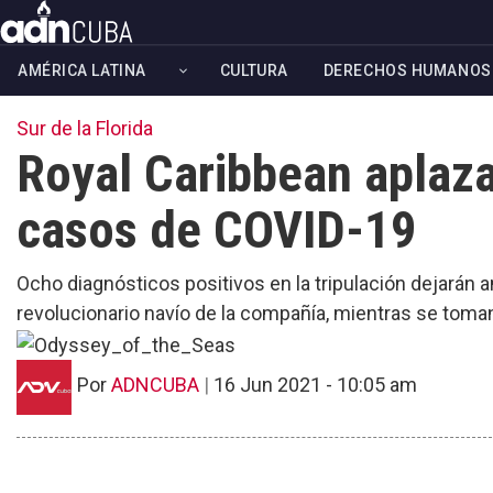
Skip
to
AMÉRICA LATINA
CULTURA
DERECHOS HUMANOS
main
content
Sur de la Florida
Royal Caribbean aplaz
casos de COVID-19
Ocho diagnósticos positivos en la tripulación dejarán 
revolucionario navío de la compañía, mientras se toma
Por
ADNCUBA
|
16 Jun 2021 - 10:05 am