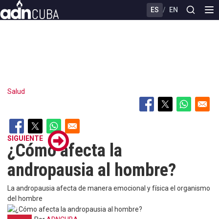
Skip
ES
/
EN
to
main
content
Salud
SIGUIENTE
¿Cómo afecta la
andropausia al hombre?
La andropausia afecta de manera emocional y física el organismo
del hombre