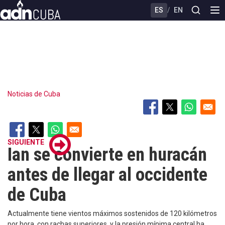
Skip
ES
/
EN
to
main
content
Noticias de Cuba
SIGUIENTE
Ian se convierte en huracán
antes de llegar al occidente
de Cuba
Actualmente tiene vientos máximos sostenidos de 120 kilómetros
por hora, con rachas superiores, y la presión mínima central ha