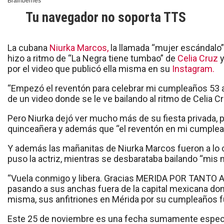
Tu navegador no soporta TTS
La cubana
Niurka Marcos,
la llamada “mujer escándalo
hizo a ritmo de “La Negra tiene tumbao” de
Celia Cruz
y
por el video que publicó ella misma en su
Instagram.
“Empezó el reventón para celebrar mi cumpleaños 53 an
de un video donde se le ve bailando al ritmo de Celia C
Pero Niurka dejó ver mucho más de su fiesta privada, 
quinceañera y además que “el reventón en mi cumpleañ
Y además las mañanitas de Niurka Marcos fueron a lo 
puso la actriz, mientras se desbarataba bailando “mis 
“Vuela conmigo y libera. Gracias MERIDA POR TANTO A
pasando a sus anchas fuera de la capital mexicana dond
misma, sus anfitriones en Mérida por su cumpleaños f
Este 25 de noviembre es una fecha sumamente especial