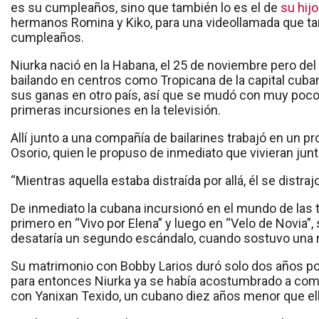
es su cumpleaños, sino que también lo es el de
su hijo
hermanos Romina y Kiko, para una videollamada que tam
cumpleaños.
Niurka nació en la Habana, el 25 de noviembre pero del
bailando en centros como Tropicana de la capital cuban
sus ganas en otro país, así que se mudó con muy po
primeras incursiones en la televisión.
Allí junto a una compañía de bailarines trabajó en un 
Osorio, quien le propuso de inmediato que vivieran jun
“Mientras aquella estaba distraída por allá, él se distr
De inmediato la cubana incursionó en el mundo de las 
primero en “Vivo por Elena” y luego en “Velo de Novia”
desataría un segundo escándalo, cuando sostuvo una 
Su matrimonio con Bobby Larios duró solo dos años por
para entonces Niurka ya se había acostumbrado a come
con Yanixan Texido, un cubano diez años menor que ell