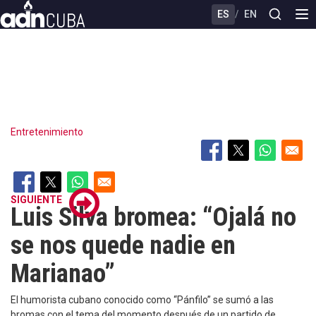
Skip
ES
/
EN
to
main
content
Entretenimiento
SIGUIENTE
Luis Silva bromea: “Ojalá no
se nos quede nadie en
Marianao”
El humorista cubano conocido como “Pánfilo” se sumó a las
bromas con el tema del momento después de un partido de