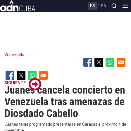
Skip
ES
/
EN
to
main
content
Venezuela
SIGUIENTE
Juanes cancela concierto en
Venezuela tras amenazas de
Diosdado Cabello
Juanes tenía programado presentarse en Caracas el próximo 4 de
noviembre