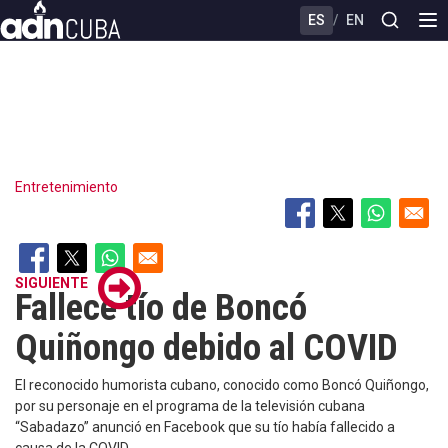
Skip
ES
/
EN
to
main
content
Entretenimiento
SIGUIENTE
Fallece tío de Boncó
Quiñongo debido al COVID
El reconocido humorista cubano, conocido como Boncó Quiñongo,
por su personaje en el programa de la televisión cubana
“Sabadazo” anunció en Facebook que su tío había fallecido a