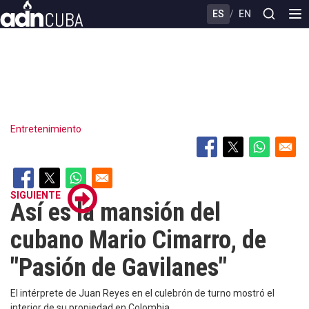
Skip
ES
/
EN
to
main
content
Entretenimiento
SIGUIENTE
Así es la mansión del
cubano Mario Cimarro, de
"Pasión de Gavilanes"
El intérprete de Juan Reyes en el culebrón de turno mostró el
interior de su propiedad en Colombia