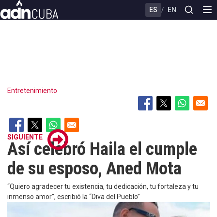
Skip
ES
/
EN
to
main
content
Entretenimiento
SIGUIENTE
Así celebró Haila el cumple
de su esposo, Aned Mota
“Quiero agradecer tu existencia, tu dedicación, tu fortaleza y tu
inmenso amor”, escribió la “Diva del Pueblo”