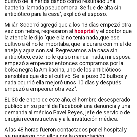
cultivo de la herida dando como resultado una
bacteria llamada pseudomona. Se fue de alta sin
antibiótico para la casa", explicó el esposo.
Milián Socorró agregó que a los 13 días empezó otra
vez con fiebre, regresaron al
hospital
y el doctor que
la atendía le dijo "que ella no tenía nada ,que ese
cultivo a él no le importaba, que la curara con miel de
abeja y agua con sal. Regresamos a la casa sin
antibiótico, este no le quiso mandar nada, mi esposa
empezó a empeorar entonces compramos por la
bolsa negra la Amikacina, uno de los antibióticos
sensibles que dio el cultivó. Se le puso 20 bulbos y
nada ocurrió ella mejoró unos 10 días y después
empezó a empeorar otra vez".
EL 30 de enero de este año, el hombre desesperado
publicó en su perfil de Facebook una denuncia y una
demanda al médico Pavel Reyes, jefe de servicio de
cirugía reconstructiva y a la institución médica.
A las 48 horas fueron contactados por el hospital y
se reunieron con ellos por la connotación