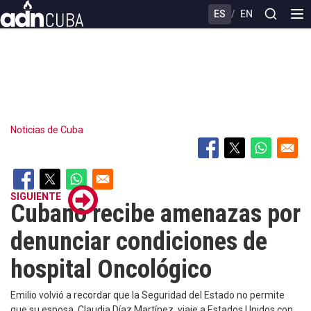
Skip
ES
/
EN
to
main
content
Noticias de Cuba
SIGUIENTE
Cubano recibe amenazas por
denunciar condiciones de
hospital Oncológico
Emilio volvió a recordar que la Seguridad del Estado no permite
que su esposa, Claudia Díaz Martínez, viaje a Estados Unidos con