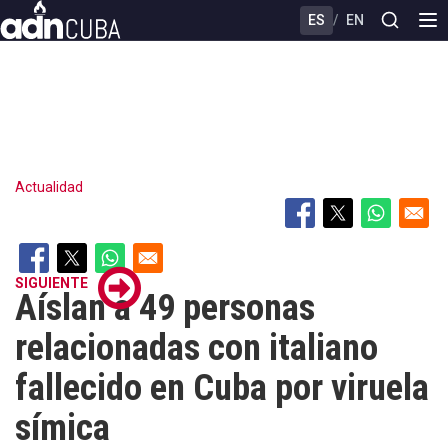
Skip
ES
/
EN
to
main
content
Actualidad
SIGUIENTE
Aíslan a 49 personas
relacionadas con italiano
fallecido en Cuba por viruela
símica