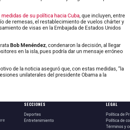
 medidas de su política hacia Cuba
, que incluyen, entre
vío de remesas, el restablecimiento de vuelos chárter y
ocesamiento de visas en la Embajada de Estados Unidos
crata
Bob Menéndez
, condenaron la decisión, al llegar
tores en la isla, pues podría dar un mensaje erróneo
tivo de la noticia aseguró que, con estas medidas, “la
cesiones unilaterales del presidente Obama a la
SECCIONES
LEGAL
Deportes
Política de P
bre
Entretenimiento
Política de c
Términos y c