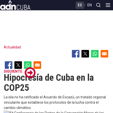
Skip
ES
/
EN
to
main
content
Actualidad
SIGUIENTE
Hipocresía de Cuba en la
COP25
La isla no ha ratificado el Acuerdo de Escazú, un tratado regional
vinculante que establece los protocolos de la lucha contra el
cambio climático.