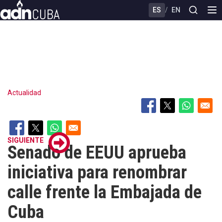
Skip
ES
/
EN
to
main
content
Actualidad
SIGUIENTE
Senado de EEUU aprueba
iniciativa para renombrar
calle frente la Embajada de
Cuba