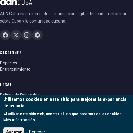
ADN Cuba es un medio de comunicación digital dedicado a informar
sobre Cuba y la comunidad cubana.
SECCIONES
Deportes
Entretenimiento
LEGAL
Política de Privacidad
Utilizamos cookies en este sitio para mejorar la experiencia
Política de cookies
de usuario
Términos y condiciones
Al utilizar este sitio web, aceptas el uso que hacemos de las cookies.
Más información
Aceptar
Denegar
© 2026 ADN Cuba. Todos los derechos reservados.