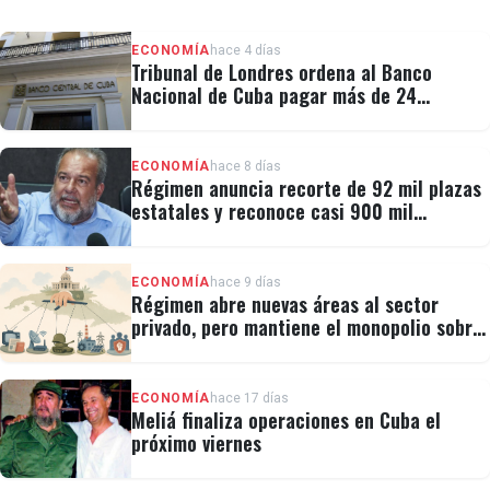
ECONOMÍA
hace 4 días
Tribunal de Londres ordena al Banco
Nacional de Cuba pagar más de 24
millones al fondo CRF I
ECONOMÍA
hace 8 días
Régimen anuncia recorte de 92 mil plazas
estatales y reconoce casi 900 mil
personas vulnerables
ECONOMÍA
hace 9 días
Régimen abre nuevas áreas al sector
privado, pero mantiene el monopolio sobre
la prensa y el internet
ECONOMÍA
hace 17 días
Meliá finaliza operaciones en Cuba el
próximo viernes