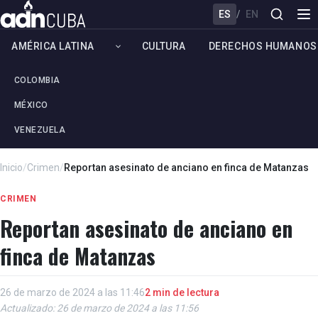
ES
/
EN
AMÉRICA LATINA
CULTURA
DERECHOS HUMANOS
COLOMBIA
MÉXICO
VENEZUELA
Inicio
/
Crimen
/
Reportan asesinato de anciano en finca de Matanzas
CRIMEN
Reportan asesinato de anciano en
finca de Matanzas
26 de marzo de 2024 a las 11:46
2 min de lectura
Actualizado: 26 de marzo de 2024 a las 11:56