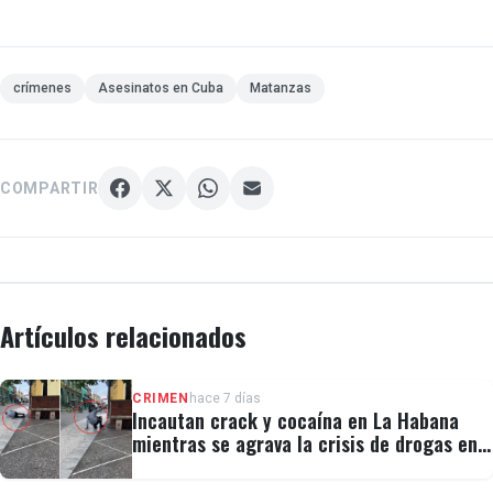
crímenes
Asesinatos en Cuba
Matanzas
COMPARTIR
Artículos relacionados
CRIMEN
hace 7 días
Incautan crack y cocaína en La Habana
mientras se agrava la crisis de drogas en
Cuba