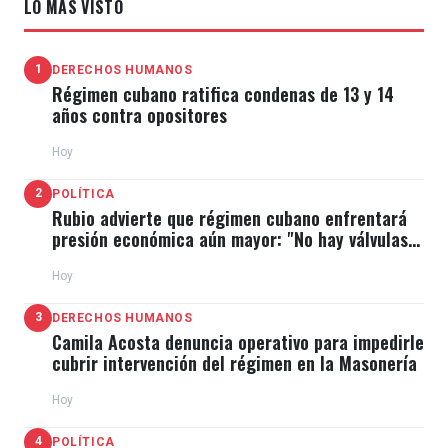
LO MÁS VISTO
1
DERECHOS HUMANOS
Régimen cubano ratifica condenas de 13 y 14
años contra opositores
Hoy
2
POLÍTICA
Rubio advierte que régimen cubano enfrentará
presión económica aún mayor: "No hay válvulas
de escape"
Hoy
3
DERECHOS HUMANOS
Camila Acosta denuncia operativo para impedirle
cubrir intervención del régimen en la Masonería
Hoy
4
POLÍTICA