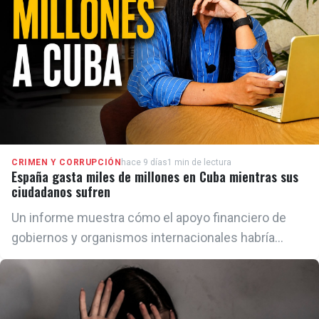
CRIMEN Y CORRUPCIÓN
hace 9 días
1 min de lectura
España gasta miles de millones en Cuba mientras sus
ciudadanos sufren
Un informe muestra cómo el apoyo financiero de
gobiernos y organismos internacionales habría
contribuido a prolongar la supervivencia de la
dictadura de La Habana, pese al deterioro de las
condiciones económicas y de los derechos
humanos en la isla.