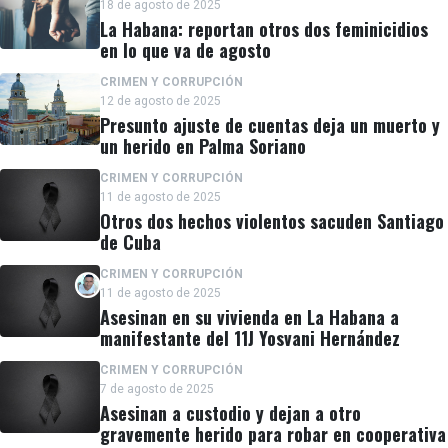
18 de agosto de 2025
La Habana: reportan otros dos feminicidios
en lo que va de agosto
CRIMEN Y CORRUPCIÓN
12 de agosto de 2025
Presunto ajuste de cuentas deja un muerto y
un herido en Palma Soriano
CRIMEN Y CORRUPCIÓN
11 de agosto de 2025
Otros dos hechos violentos sacuden Santiago
de Cuba
CRIMEN Y CORRUPCIÓN
11 de agosto de 2025
Asesinan en su vivienda en La Habana a
manifestante del 11J Yosvani Hernández
CRIMEN Y CORRUPCIÓN
7 de agosto de 2025
Asesinan a custodio y dejan a otro
gravemente herido para robar en cooperativa