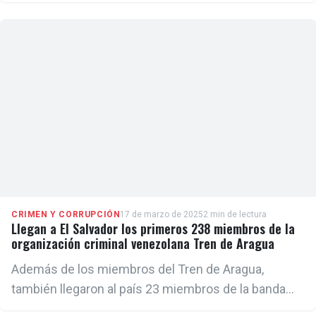
Ley de Enemigos Extranjeros en el contexto actual
CRIMEN Y CORRUPCIÓN
17 de marzo de 2025
2 min de lectura
Llegan a El Salvador los primeros 238 miembros de la
organización criminal venezolana Tren de Aragua
Además de los miembros del Tren de Aragua,
también llegaron al país 23 miembros de la banda
Mara Salvatrucha (MS-13) buscados por la justicia