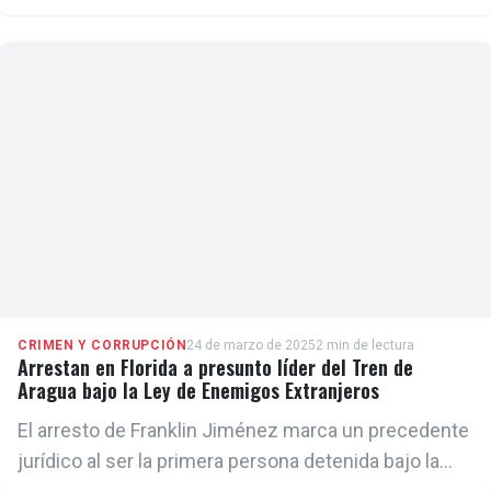
hombre y la ultimó, frente a su esposo y otros
familiares
CRIMEN Y CORRUPCIÓN
24 de marzo de 2025
2 min de lectura
Arrestan en Florida a presunto líder del Tren de
Aragua bajo la Ley de Enemigos Extranjeros
El arresto de Franklin Jiménez marca un precedente
jurídico al ser la primera persona detenida bajo la