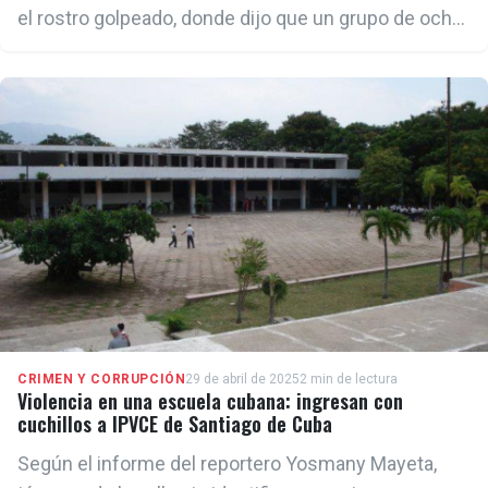
el rostro golpeado, donde dijo que un grupo de ocho
personas armadas con palos lo esperó afuera de su
vivienda para atacarlo
CRIMEN Y CORRUPCIÓN
29 de abril de 2025
2 min de lectura
Violencia en una escuela cubana: ingresan con
cuchillos a IPVCE de Santiago de Cuba
Según el informe del reportero Yosmany Mayeta,