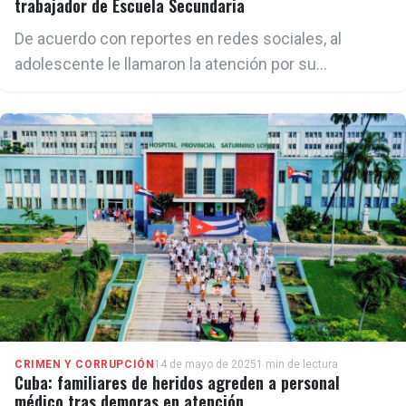
trabajador de Escuela Secundaria
De acuerdo con reportes en redes sociales, al
adolescente le llamaron la atención por su
comportamiento dentro del aula y entonces agredió
al trabajador, causándole heridas en el pecho y la
cabeza.
CRIMEN Y CORRUPCIÓN
14 de mayo de 2025
1 min de lectura
Cuba: familiares de heridos agreden a personal
médico tras demoras en atención