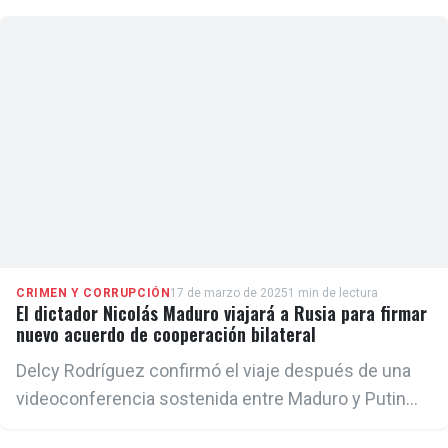
salvadoreña
CRIMEN Y CORRUPCIÓN
17 de marzo de 2025
1 min de lectura
El dictador Nicolás Maduro viajará a Rusia para firmar
nuevo acuerdo de cooperación bilateral
Delcy Rodríguez confirmó el viaje después de una
videoconferencia sostenida entre Maduro y Putin
este viernes, en el marco del 80 aniversario de