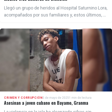
Llegó un grupo de heridos al Hospital Saturnino Lora,
acompañados por sus familiares y, estos últimos, al
ver que no los atendían inmediatamente, atacaron a
enfermeras y médicos de guardia.
CRIMEN Y CORRUPCIÓN
5 de mayo de 2025
1 min de lectura
Asesinan a joven cubano en Bayamo, Granma
La violencia en la isla ha alcanzado cifras sin