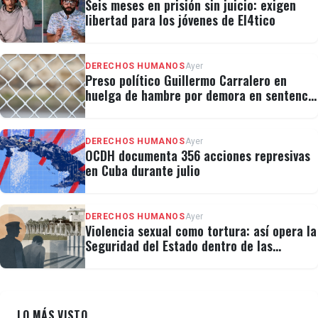
Seis meses en prisión sin juicio: exigen
libertad para los jóvenes de El4tico
DERECHOS HUMANOS
Ayer
Preso político Guillermo Carralero en
huelga de hambre por demora en sentencia
y condiciones de El Típico
DERECHOS HUMANOS
Ayer
OCDH documenta 356 acciones represivas
en Cuba durante julio
DERECHOS HUMANOS
Ayer
Violencia sexual como tortura: así opera la
Seguridad del Estado dentro de las
cárceles cubanas
LO MÁS VISTO