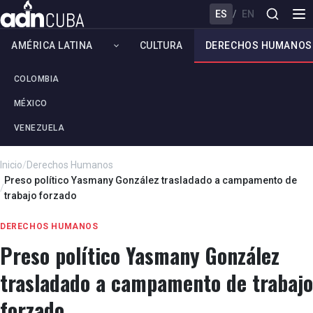
ES
/
EN
AMÉRICA LATINA
CULTURA
DERECHOS HUMANOS
COLOMBIA
MÉXICO
VENEZUELA
Inicio
/
Derechos Humanos
Preso político Yasmany González trasladado a campamento de
/
trabajo forzado
DERECHOS HUMANOS
Preso político Yasmany González
trasladado a campamento de trabajo
forzado