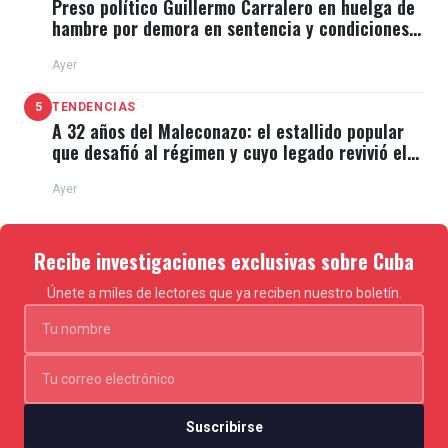
Preso político Guillermo Carralero en huelga de
hambre por demora en sentencia y condiciones
de El Típico
Ayer
5
TENDENCIAS
A 32 años del Maleconazo: el estallido popular
que desafió al régimen y cuyo legado revivió el
11J
Ayer
Recibe investigaciones exclusivas sobre Cuba
Únete a miles de lectores que ya reciben nuestro boletín.
Suscribirse