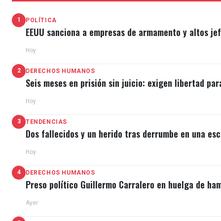
1
POLÍTICA
EEUU sanciona a empresas de armamento y altos jefe
Hoy
2
DERECHOS HUMANOS
Seis meses en prisión sin juicio: exigen libertad par
Hoy
3
TENDENCIAS
Dos fallecidos y un herido tras derrumbe en una esc
Hoy
4
DERECHOS HUMANOS
Preso político Guillermo Carralero en huelga de ha
Ayer