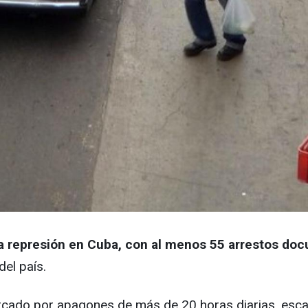
 represión en Cuba, con al menos 55 arrestos do
el país.
ado por apagones de más de 20 horas diarias, escase