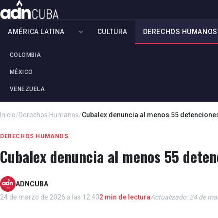
AMÉRICA LATINA
CULTURA
DERECHOS HUMANOS
COLOMBIA
MÉXICO
VENEZUELA
Inicio
/
Derechos Humanos
/
Cubalex denuncia al menos 55 detenciones 
DERECHOS HUMANOS
Cubalex denuncia al menos 55 detenc
ADNCUBA
24 de marzo de 2026 a las 12:40
2 min de lectura
Actualizado: 24 de ma