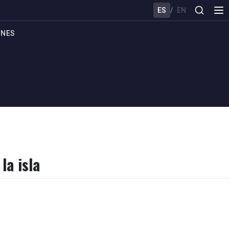
ES
/
EN
ONES
la isla