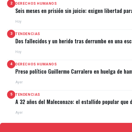
2
DERECHOS HUMANOS
Seis meses en prisión sin juicio: exigen libertad par
Hoy
3
TENDENCIAS
Dos fallecidos y un herido tras derrumbe en una esc
Hoy
4
DERECHOS HUMANOS
Preso político Guillermo Carralero en huelga de ha
Ayer
5
TENDENCIAS
A 32 años del Maleconazo: el estallido popular que d
Ayer