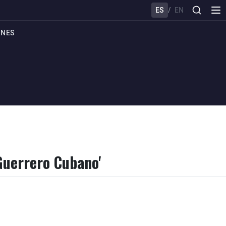
ES
/
EN
ONES
Guerrero Cubano'