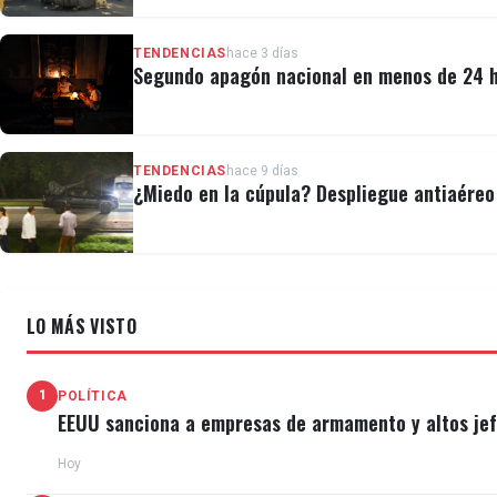
TENDENCIAS
hace 3 días
Segundo apagón nacional en menos de 24 ho
TENDENCIAS
hace 9 días
¿Miedo en la cúpula? Despliegue antiaéreo 
LO MÁS VISTO
1
POLÍTICA
EEUU sanciona a empresas de armamento y altos jefe
Hoy