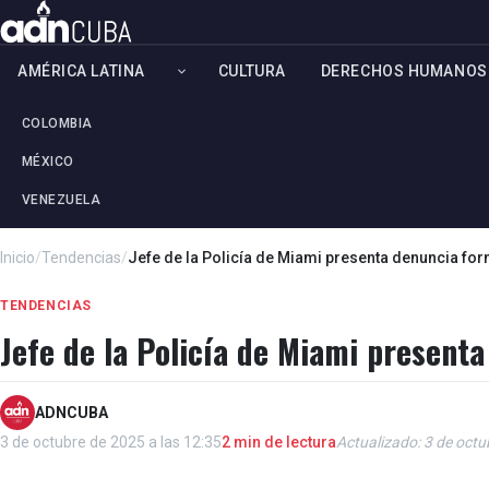
AMÉRICA LATINA
CULTURA
DERECHOS HUMANOS
COLOMBIA
MÉXICO
VENEZUELA
Inicio
/
Tendencias
/
Jefe de la Policía de Miami presenta denuncia fo
TENDENCIAS
Jefe de la Policía de Miami present
ADNCUBA
3 de octubre de 2025 a las 12:35
2 min de lectura
Actualizado: 3 de octu