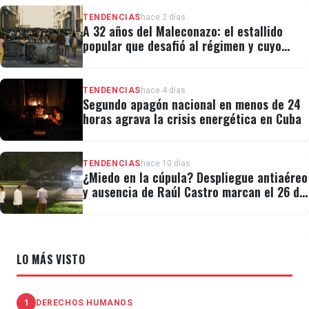
TENDENCIAS
hace 2 días
A 32 años del Maleconazo: el estallido
popular que desafió al régimen y cuyo
legado revivió el 11J
TENDENCIAS
hace 4 días
Segundo apagón nacional en menos de 24
horas agrava la crisis energética en Cuba
TENDENCIAS
hace 10 días
¿Miedo en la cúpula? Despliegue antiaéreo
y ausencia de Raúl Castro marcan el 26 de
Julio
LO MÁS VISTO
1
DERECHOS HUMANOS