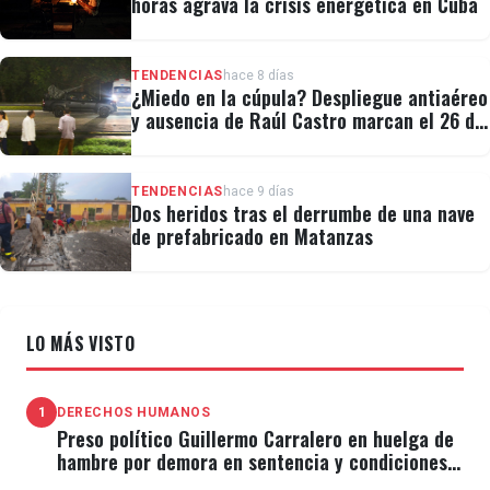
horas agrava la crisis energética en Cuba
TENDENCIAS
hace 8 días
¿Miedo en la cúpula? Despliegue antiaéreo
y ausencia de Raúl Castro marcan el 26 de
Julio
TENDENCIAS
hace 9 días
Dos heridos tras el derrumbe de una nave
de prefabricado en Matanzas
LO MÁS VISTO
1
DERECHOS HUMANOS
Preso político Guillermo Carralero en huelga de
hambre por demora en sentencia y condiciones
de El Típico