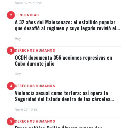
hace 52 minutos
2
TENDENCIAS
A 32 años del Maleconazo: el estallido popular
que desafió al régimen y cuyo legado revivió el
11J
Hoy
3
DERECHOS HUMANOS
OCDH documenta 356 acciones represivas en
Cuba durante julio
Hoy
4
DERECHOS HUMANOS
Violencia sexual como tortura: así opera la
Seguridad del Estado dentro de las cárceles
cubanas
hace 23 horas
5
DERECHOS HUMANOS