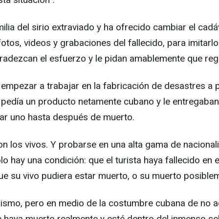
ilia del sirio extraviado y ha ofrecido cambiar el cad
otos, videos y grabaciones del fallecido, para imitarl
agradezcan el esfuerzo y le pidan amablemente que re
de empezar a trabajar en la fabricación de desastres 
. O pedía un producto netamente cubano y le entregab
iar uno hasta después de muerto.
on los vivos. Y probarse en una alta gama de nacional
o hay una condición: que el turista haya fallecido en e
 su vivo pudiera estar muerto, o su muerto posiblem
smo, pero en medio de la costumbre cubana de no acla
fe haya muerto realmente y esté dentro del inmenso s