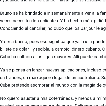
Bruno se ha brindado a ir semanalmente a ver a la fam
veces necesiten los dolientes. Y ha hecho más: pidió f
Conociendo al canciller, no dudo que los Jarjour le 
Y sería bueno, pues eso significa que ya la isla pue
billete de dólar y recibía, a cambio, dinero cubano
Cuba ha saltado a las ligas mayores. Allí puede camb
Ya se piensa en lanzar nuevas aplicaciones, incluso c
un francés, un marroquí en lugar de un australiano. Sol
Cuba pretende asombrar al mundo con la magia de que
No quiero asustar a mis coterráneos, y menos a mí mi
verdad, uno no está seguro de que el Delirante en je