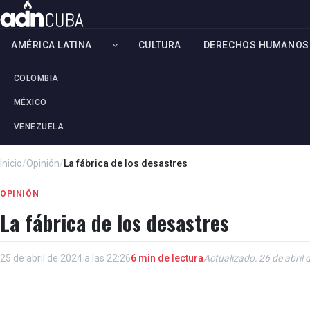
AMÉRICA LATINA
CULTURA
DERECHOS HUMANOS
COLOMBIA
MÉXICO
VENEZUELA
Inicio
/
Opinión
/
La fábrica de los desastres
OPINIÓN
La fábrica de los desastres
25 de abril de 2024 a las 22:26
6 min de lectura
Actualizado: 26 de abril 