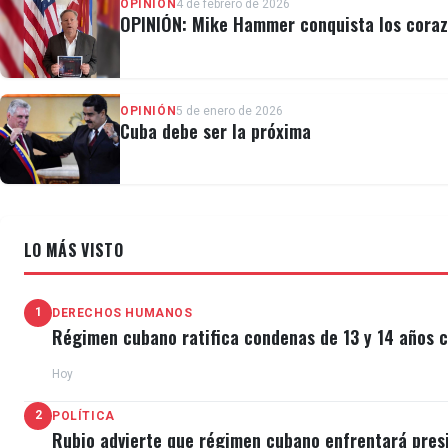
OPINIÓN
4 de febrero de 2026
OPINIÓN: Mike Hammer conquista los coraz
OPINIÓN
5 de enero de 2026
Cuba debe ser la próxima
LO MÁS VISTO
1
DERECHOS HUMANOS
Régimen cubano ratifica condenas de 13 y 14 años c
Hoy
2
POLÍTICA
Rubio advierte que régimen cubano enfrentará pres