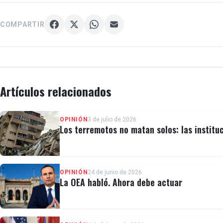
COMPARTIR
Artículos relacionados
OPINIÓN
3 de julio de 2026
Los terremotos no matan solos: las institu
OPINIÓN
24 de junio de 2026
La OEA habló. Ahora debe actuar