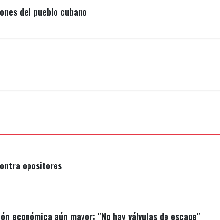
ones del pueblo cubano
ontra opositores
ión económica aún mayor: "No hay válvulas de escape"