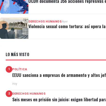
OCDH documenta 356 acciones represivas e
DERECHOS HUMANOS
Ayer
Violencia sexual como tortura: así opera l
LO MÁS VISTO
1
POLÍTICA
EEUU sanciona a empresas de armamento y altos jefe
Hoy
2
DERECHOS HUMANOS
Seis meses en prisión sin juicio: exigen libertad par