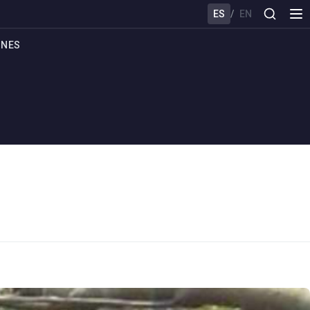
ES
/
EN
ONES