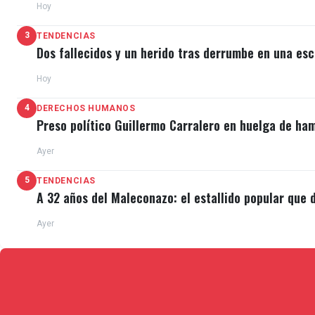
Hoy
3
TENDENCIAS
Dos fallecidos y un herido tras derrumbe en una esc
Hoy
4
DERECHOS HUMANOS
Preso político Guillermo Carralero en huelga de ha
Ayer
5
TENDENCIAS
A 32 años del Maleconazo: el estallido popular que d
Ayer