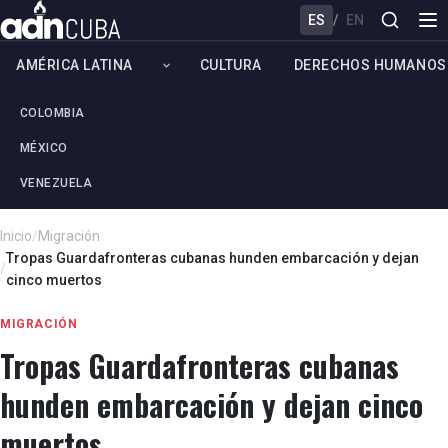
ES
/
EN
AMÉRICA LATINA
CULTURA
DERECHOS HUMANOS
COLOMBIA
MÉXICO
VENEZUELA
Inicio
/
Migración
Tropas Guardafronteras cubanas hunden embarcación y dejan
/
cinco muertos
MIGRACIÓN
Tropas Guardafronteras cubanas
hunden embarcación y dejan cinco
muertos