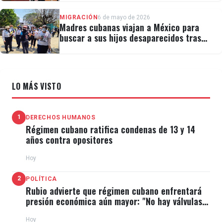
MIGRACIÓN
6 de mayo de 2026
Madres cubanas viajan a México para
buscar a sus hijos desaparecidos tras
migrar
LO MÁS VISTO
1
DERECHOS HUMANOS
Régimen cubano ratifica condenas de 13 y 14
años contra opositores
Hoy
2
POLÍTICA
Rubio advierte que régimen cubano enfrentará
presión económica aún mayor: "No hay válvulas
de escape"
Hoy