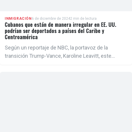
INMIGRACIÓN
6 de diciembre de 2024
2 min de lectura
Cubanos que están de manera irregular en EE. UU.
podrían ser deportados a países del Caribe y
Centroamérica
Según un reportaje de NBC, la portavoz de la
transición Trump-Vance, Karoline Leavitt, este
enfoque responde al mandato de "detener la
invasión de inmigrantes ilegales, asegurar la frontera
y deportar a delincuentes peligrosos"