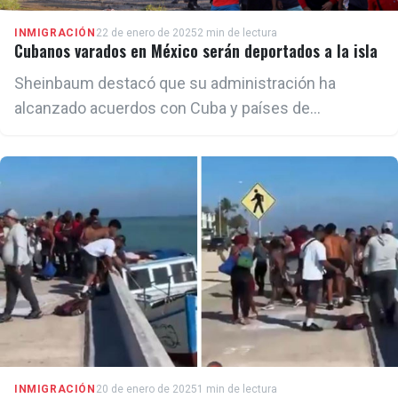
INMIGRACIÓN
22 de enero de 2025
2 min de lectura
Cubanos varados en México serán deportados a la isla
Sheinbaum destacó que su administración ha
alcanzado acuerdos con Cuba y países de
Centroamérica para facilitar el retorno de los
migrantes a sus lugares de origen
INMIGRACIÓN
20 de enero de 2025
1 min de lectura