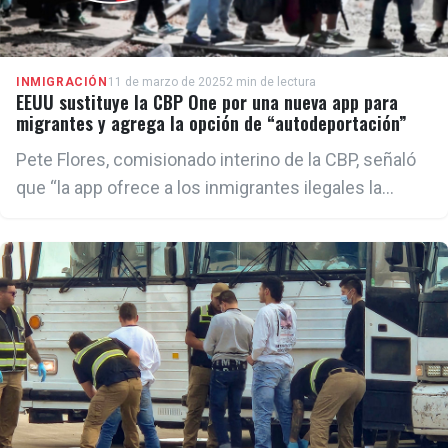
INMIGRACIÓN
11 de marzo de 2025
2 min de lectura
EEUU sustituye la CBP One por una nueva app para
migrantes y agrega la opción de “autodeportación”
Pete Flores, comisionado interino de la CBP, señaló
que “la app ofrece a los inmigrantes ilegales la
oportunidad de irse antes de enfrentar
consecuencias más severas"