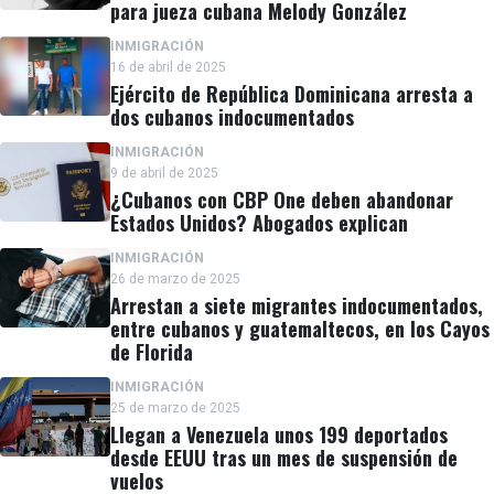
para jueza cubana Melody González
INMIGRACIÓN
16 de abril de 2025
Ejército de República Dominicana arresta a
dos cubanos indocumentados
INMIGRACIÓN
9 de abril de 2025
¿Cubanos con CBP One deben abandonar
Estados Unidos? Abogados explican
INMIGRACIÓN
26 de marzo de 2025
Arrestan a siete migrantes indocumentados,
entre cubanos y guatemaltecos, en los Cayos
de Florida
INMIGRACIÓN
25 de marzo de 2025
Llegan a Venezuela unos 199 deportados
desde EEUU tras un mes de suspensión de
vuelos