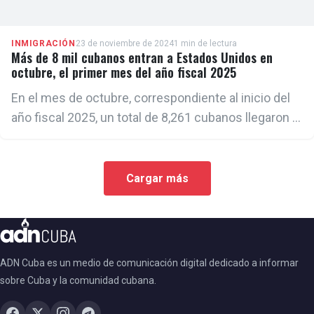
INMIGRACIÓN
23 de noviembre de 2024
1 min de lectura
Más de 8 mil cubanos entran a Estados Unidos en
octubre, el primer mes del año fiscal 2025
En el mes de octubre, correspondiente al inicio del
año fiscal 2025, un total de 8,261 cubanos llegaron al
país norteamericano, según reportes del
Departamento de Aduanas y Protección Fronteriza
(CBP, por sus siglas en inglés).
Cargar más
ADN Cuba es un medio de comunicación digital dedicado a informar
sobre Cuba y la comunidad cubana.