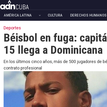
Skip
to
AMÉRICA LATINA
CULTURA
DERECHOS HUMANOS
main
content
Deportes
Béisbol en fuga: capit
15 llega a Dominicana
En los últimos cinco años, más de 500 jugadores de b
contrato profesional