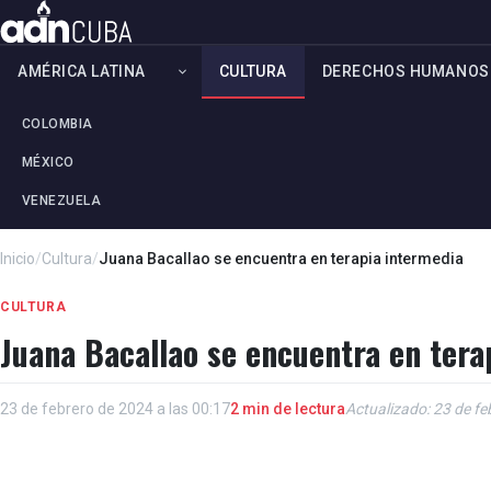
AMÉRICA LATINA
CULTURA
DERECHOS HUMANOS
COLOMBIA
MÉXICO
VENEZUELA
Inicio
/
Cultura
/
Juana Bacallao se encuentra en terapia intermedia
CULTURA
Juana Bacallao se encuentra en tera
23 de febrero de 2024 a las 00:17
2 min de lectura
Actualizado: 23 de fe