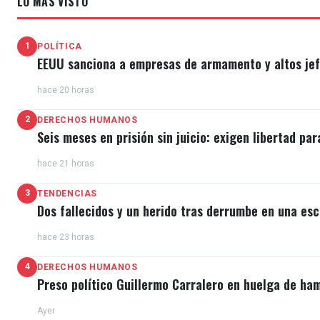
LO MÁS VISTO
1
POLÍTICA
EEUU sanciona a empresas de armamento y altos jefe
hace 20 horas
2
DERECHOS HUMANOS
Seis meses en prisión sin juicio: exigen libertad par
hace 21 horas
3
TENDENCIAS
Dos fallecidos y un herido tras derrumbe en una esc
hace 23 horas
4
DERECHOS HUMANOS
Preso político Guillermo Carralero en huelga de ha
Ayer