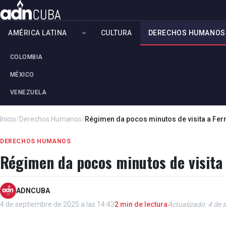
AMÉRICA LATINA
CULTURA
DERECHOS HUMANOS
COLOMBIA
MÉXICO
VENEZUELA
Inicio
/
Derechos Humanos
/
Régimen da pocos minutos de visita a Ferr
DERECHOS HUMANOS
Régimen da pocos minutos de visita 
ADNCUBA
4 de septiembre de 2025 a las 14:43
2 min de lectura
Actualizado: 4 de 