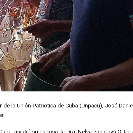
der de la Unión Patriótica de Cuba (Unpacu), José Dani
r.
 Cuba, asistió su esposa, la Dra. Nelva Ismarays Orte