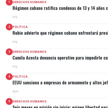
1
DERECHOS HUMANOS
Régimen cubano ratifica condenas de 13 y 14 años c
Hoy
2
POLÍTICA
Rubio advierte que régimen cubano enfrentará pres
Hoy
3
DERECHOS HUMANOS
Camila Acosta denuncia operativo para impedirle cu
Hoy
4
POLÍTICA
EEUU sanciona a empresas de armamento y altos jefe
Ayer
5
DERECHOS HUMANOS
Seis meses en prisión sin juicio: exigen libertad par