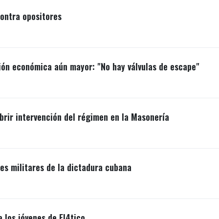
ontra opositores
ión económica aún mayor: "No hay válvulas de escape"
brir intervención del régimen en la Masonería
s militares de la dictadura cubana
a los jóvenes de El4tico