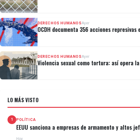
DERECHOS HUMANOS
Ayer
OCDH documenta 356 acciones represivas e
DERECHOS HUMANOS
Ayer
Violencia sexual como tortura: así opera l
LO MÁS VISTO
1
POLÍTICA
EEUU sanciona a empresas de armamento y altos jefe
Hoy