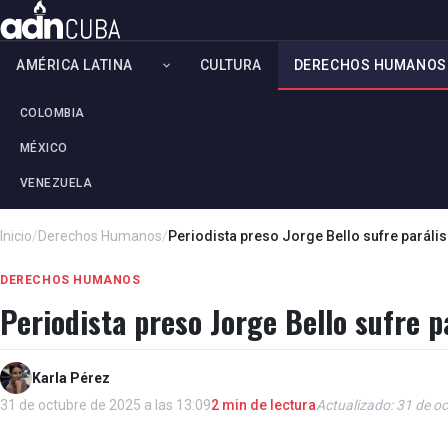
AMÉRICA LATINA
CULTURA
DERECHOS HUMANOS
COLOMBIA
MÉXICO
VENEZUELA
Inicio
/
Derechos Humanos
/
Periodista preso Jorge Bello sufre parálisi
DERECHOS HUMANOS
Periodista preso Jorge Bello sufre pa
Karla Pérez
31 de octubre de 2025 a las 13:09
2 min de lectura
Actualizado: 31 de oc