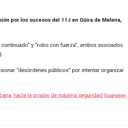
sión por los sucesos del 11J en Güira de Melena,
r continuado” y “robo con fuerza”, ambos asociados
).
ionar “desórdenes públicos” por intentar organizar
ana, hacia la prisión de máxima seguridad Guanajay,