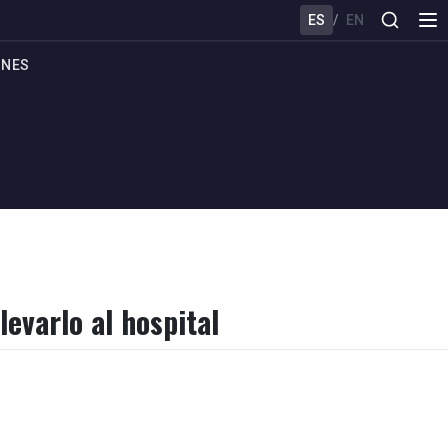
ES
/
EN
ONES
levarlo al hospital