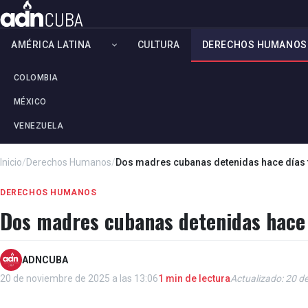
AMÉRICA LATINA
CULTURA
DERECHOS HUMANOS
COLOMBIA
MÉXICO
VENEZUELA
Inicio
/
Derechos Humanos
/
Dos madres cubanas detenidas hace días t
DERECHOS HUMANOS
Dos madres cubanas detenidas hace 
ADNCUBA
20 de noviembre de 2025 a las 13:06
1 min de lectura
Actualizado: 20 d