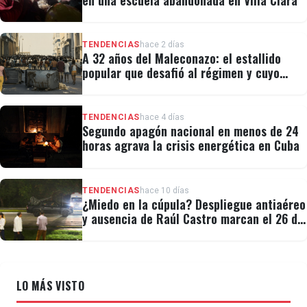
en una escuela abandonada en Villa Clara
TENDENCIAS
hace 2 días
A 32 años del Maleconazo: el estallido
popular que desafió al régimen y cuyo
legado revivió el 11J
TENDENCIAS
hace 4 días
Segundo apagón nacional en menos de 24
horas agrava la crisis energética en Cuba
TENDENCIAS
hace 10 días
¿Miedo en la cúpula? Despliegue antiaéreo
y ausencia de Raúl Castro marcan el 26 de
Julio
LO MÁS VISTO