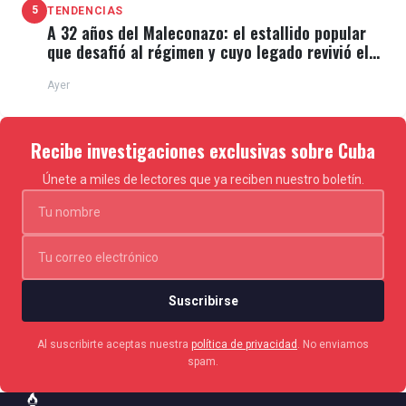
5
TENDENCIAS
A 32 años del Maleconazo: el estallido popular
que desafió al régimen y cuyo legado revivió el
11J
Ayer
Recibe investigaciones exclusivas sobre Cuba
Únete a miles de lectores que ya reciben nuestro boletín.
Suscribirse
Al suscribirte aceptas nuestra
política de privacidad
. No enviamos
spam.