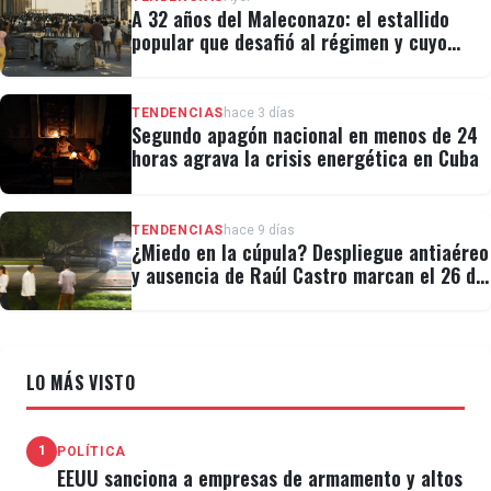
A 32 años del Maleconazo: el estallido
popular que desafió al régimen y cuyo
legado revivió el 11J
TENDENCIAS
hace 3 días
Segundo apagón nacional en menos de 24
horas agrava la crisis energética en Cuba
TENDENCIAS
hace 9 días
¿Miedo en la cúpula? Despliegue antiaéreo
y ausencia de Raúl Castro marcan el 26 de
Julio
LO MÁS VISTO
1
POLÍTICA
EEUU sanciona a empresas de armamento y altos