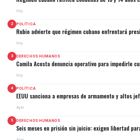
Hoy
2
POLÍTICA
Rubio advierte que régimen cubano enfrentará pres
Hoy
3
DERECHOS HUMANOS
Camila Acosta denuncia operativo para impedirle cu
Hoy
4
POLÍTICA
EEUU sanciona a empresas de armamento y altos jefe
Ayer
5
DERECHOS HUMANOS
Seis meses en prisión sin juicio: exigen libertad par
Ayer