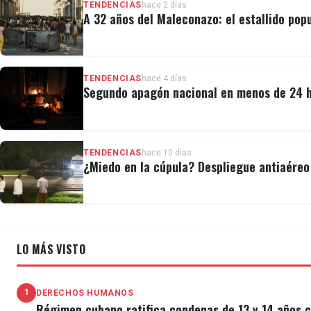
TENDENCIAS
hace 2 días
A 32 años del Maleconazo: el estallido popu
TENDENCIAS
hace 4 días
Segundo apagón nacional en menos de 24 ho
TENDENCIAS
hace 10 días
¿Miedo en la cúpula? Despliegue antiaéreo 
LO MÁS VISTO
1
DERECHOS HUMANOS
Régimen cubano ratifica condenas de 13 y 14 años c