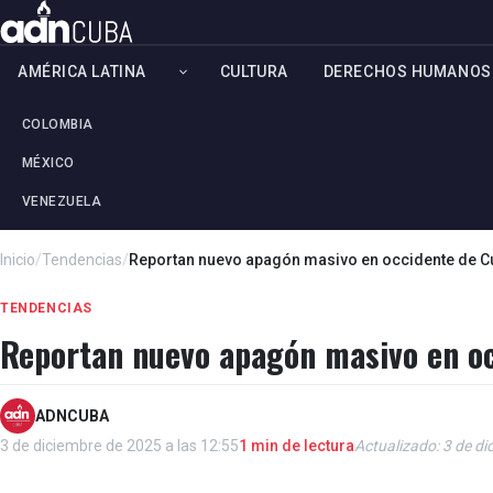
AMÉRICA LATINA
CULTURA
DERECHOS HUMANOS
COLOMBIA
MÉXICO
VENEZUELA
Inicio
/
Tendencias
/
Reportan nuevo apagón masivo en occidente de C
TENDENCIAS
Reportan nuevo apagón masivo en o
ADNCUBA
3 de diciembre de 2025 a las 12:55
1 min de lectura
Actualizado: 3 de di