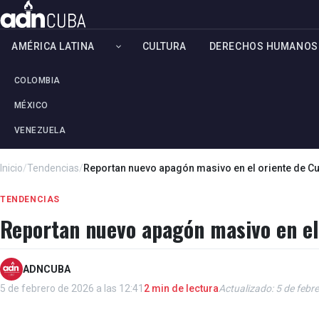
AMÉRICA LATINA
CULTURA
DERECHOS HUMANOS
COLOMBIA
MÉXICO
VENEZUELA
Inicio
/
Tendencias
/
Reportan nuevo apagón masivo en el oriente de C
TENDENCIAS
Reportan nuevo apagón masivo en el
ADNCUBA
5 de febrero de 2026 a las 12:41
2 min de lectura
Actualizado: 5 de febr