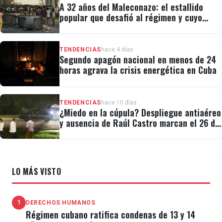
A 32 años del Maleconazo: el estallido
popular que desafió al régimen y cuyo
legado revivió el 11J
TENDENCIAS
hace 4 días
Segundo apagón nacional en menos de 24
horas agrava la crisis energética en Cuba
TENDENCIAS
hace 10 días
¿Miedo en la cúpula? Despliegue antiaéreo
y ausencia de Raúl Castro marcan el 26 de
Julio
LO MÁS VISTO
1
DERECHOS HUMANOS
Régimen cubano ratifica condenas de 13 y 14