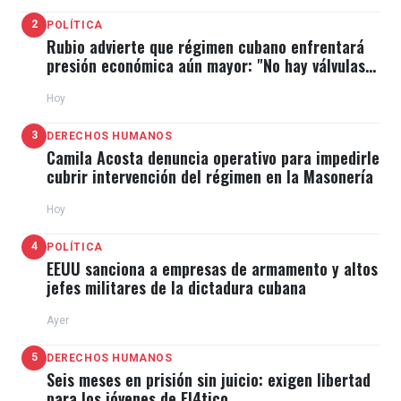
2
POLÍTICA
Rubio advierte que régimen cubano enfrentará
presión económica aún mayor: "No hay válvulas
de escape"
Hoy
3
DERECHOS HUMANOS
Camila Acosta denuncia operativo para impedirle
cubrir intervención del régimen en la Masonería
Hoy
4
POLÍTICA
EEUU sanciona a empresas de armamento y altos
jefes militares de la dictadura cubana
Ayer
5
DERECHOS HUMANOS
Seis meses en prisión sin juicio: exigen libertad
para los jóvenes de El4tico