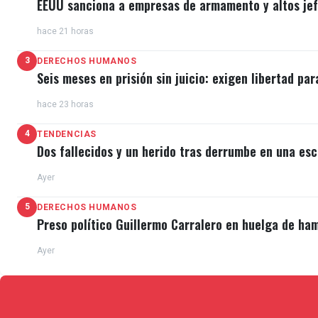
EEUU sanciona a empresas de armamento y altos jefe
hace 21 horas
3
DERECHOS HUMANOS
Seis meses en prisión sin juicio: exigen libertad par
hace 23 horas
4
TENDENCIAS
Dos fallecidos y un herido tras derrumbe en una esc
Ayer
5
DERECHOS HUMANOS
Preso político Guillermo Carralero en huelga de ha
Ayer