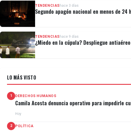
TENDENCIAS
hace 3 días
Segundo apagón nacional en menos de 24 ho
TENDENCIAS
hace 9 días
¿Miedo en la cúpula? Despliegue antiaéreo 
LO MÁS VISTO
1
DERECHOS HUMANOS
Camila Acosta denuncia operativo para impedirle cu
Hoy
2
POLÍTICA