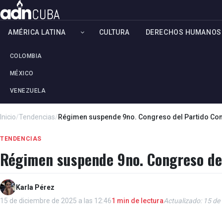
AMÉRICA LATINA
CULTURA
DERECHOS HUMANOS
COLOMBIA
MÉXICO
VENEZUELA
Inicio
/
Tendencias
/
Régimen suspende 9no. Congreso del Partido Co
TENDENCIAS
Régimen suspende 9no. Congreso de
Karla Pérez
15 de diciembre de 2025 a las 12:46
1 min de lectura
Actualizado: 15 de