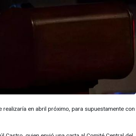
 realizaría en abril próximo, para supuestamente con
úl Castro, quien envió una carta al Comité Central del