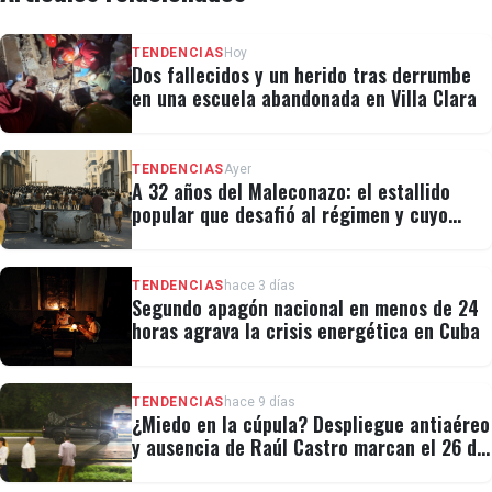
TENDENCIAS
Hoy
Dos fallecidos y un herido tras derrumbe
en una escuela abandonada en Villa Clara
TENDENCIAS
Ayer
A 32 años del Maleconazo: el estallido
popular que desafió al régimen y cuyo
legado revivió el 11J
TENDENCIAS
hace 3 días
Segundo apagón nacional en menos de 24
horas agrava la crisis energética en Cuba
TENDENCIAS
hace 9 días
¿Miedo en la cúpula? Despliegue antiaéreo
y ausencia de Raúl Castro marcan el 26 de
Julio