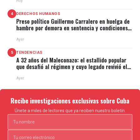
Hoy
4
DERECHOS HUMANOS
Preso político Guillermo Carralero en huelga de
hambre por demora en sentencia y condiciones
de El Típico
Ayer
5
TENDENCIAS
A 32 años del Maleconazo: el estallido popular
que desafió al régimen y cuyo legado revivió el
11J
Ayer
Recibe investigaciones exclusivas sobre Cuba
Únete a miles de lectores que ya reciben nuestro boletín.