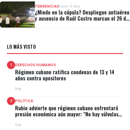
TENDENCIAS
hace 10 días
¿Miedo en la cúpula? Despliegue antiaéreo
y ausencia de Raúl Castro marcan el 26 de
Julio
LO MÁS VISTO
1
DERECHOS HUMANOS
Régimen cubano ratifica condenas de 13 y 14
años contra opositores
Hoy
2
POLÍTICA
Rubio advierte que régimen cubano enfrentará
presión económica aún mayor: "No hay válvulas
de escape"
Hoy