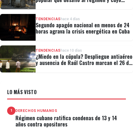
legado revivió el 11J
TENDENCIAS
hace 4 días
Segundo apagón nacional en menos de 24
horas agrava la crisis energética en Cuba
TENDENCIAS
hace 10 días
¿Miedo en la cúpula? Despliegue antiaéreo
y ausencia de Raúl Castro marcan el 26 de
Julio
LO MÁS VISTO
1
DERECHOS HUMANOS
Régimen cubano ratifica condenas de 13 y 14
años contra opositores