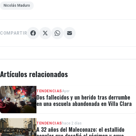
Nicolás Maduro
COMPARTIR
Artículos relacionados
TENDENCIAS
Ayer
Dos fallecidos y un herido tras derrumbe
en una escuela abandonada en Villa Clara
TENDENCIAS
hace 2 días
A 32 años del Maleconazo: el estallido
popular que desafió al régimen y cuyo