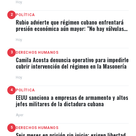
Hoy
2
POLÍTICA
Rubio advierte que régimen cubano enfrentará
presión económica aún mayor: "No hay válvulas
de escape"
Hoy
3
DERECHOS HUMANOS
Camila Acosta denuncia operativo para impedirle
cubrir intervención del régimen en la Masonería
Hoy
4
POLÍTICA
EEUU sanciona a empresas de armamento y altos
jefes militares de la dictadura cubana
Ayer
5
DERECHOS HUMANOS
Seis meses en prisión sin juicio: exigen libertad