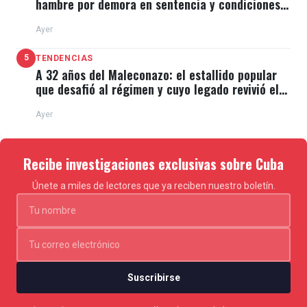
hambre por demora en sentencia y condiciones
de El Típico
Ayer
5
TENDENCIAS
A 32 años del Maleconazo: el estallido popular
que desafió al régimen y cuyo legado revivió el
11J
Ayer
Recibe investigaciones exclusivas sobre Cuba
Únete a miles de lectores que ya reciben nuestro boletín.
Suscribirse