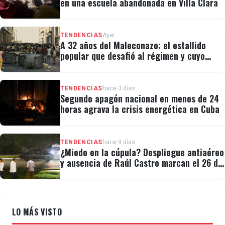
en una escuela abandonada en Villa Clara
TENDENCIAS
Ayer
A 32 años del Maleconazo: el estallido
popular que desafió al régimen y cuyo
legado revivió el 11J
TENDENCIAS
hace 3 días
Segundo apagón nacional en menos de 24
horas agrava la crisis energética en Cuba
TENDENCIAS
hace 9 días
¿Miedo en la cúpula? Despliegue antiaéreo
y ausencia de Raúl Castro marcan el 26 de
Julio
LO MÁS VISTO