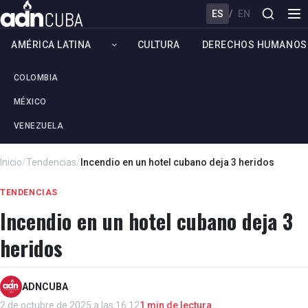
ES
/
EN
AMÉRICA LATINA
CULTURA
DERECHOS HUMANOS
COLOMBIA
MÉXICO
VENEZUELA
Inicio
/
Tendencias
/
Incendio en un hotel cubano deja 3 heridos
TENDENCIAS
Incendio en un hotel cubano deja 3
heridos
ADNCUBA
2 de octubre de 2025 a las 16:12
1 min de lectura