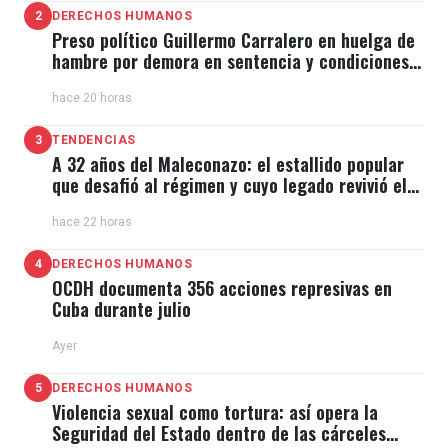
2
DERECHOS HUMANOS
Preso político Guillermo Carralero en huelga de
hambre por demora en sentencia y condiciones
de El Típico
hace 20 horas
3
TENDENCIAS
A 32 años del Maleconazo: el estallido popular
que desafió al régimen y cuyo legado revivió el
11J
hace 22 horas
4
DERECHOS HUMANOS
OCDH documenta 356 acciones represivas en
Cuba durante julio
Ayer
5
DERECHOS HUMANOS
Violencia sexual como tortura: así opera la
Seguridad del Estado dentro de las cárceles