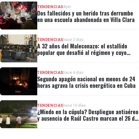
TENDENCIAS
Ayer
Dos fallecidos y un herido tras derrumbe
en una escuela abandonada en Villa Clara
TENDENCIAS
hace 2 días
A 32 años del Maleconazo: el estallido
popular que desafió al régimen y cuyo
legado revivió el 11J
TENDENCIAS
hace 4 días
Segundo apagón nacional en menos de 24
horas agrava la crisis energética en Cuba
TENDENCIAS
hace 10 días
¿Miedo en la cúpula? Despliegue antiaéreo
y ausencia de Raúl Castro marcan el 26 de
Julio