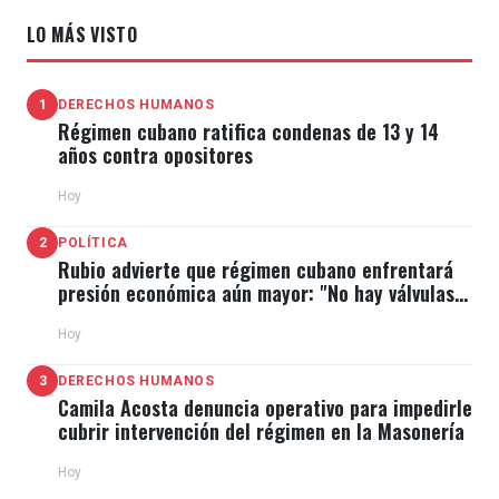
LO MÁS VISTO
1
DERECHOS HUMANOS
Régimen cubano ratifica condenas de 13 y 14
años contra opositores
Hoy
2
POLÍTICA
Rubio advierte que régimen cubano enfrentará
presión económica aún mayor: "No hay válvulas
de escape"
Hoy
3
DERECHOS HUMANOS
Camila Acosta denuncia operativo para impedirle
cubrir intervención del régimen en la Masonería
Hoy