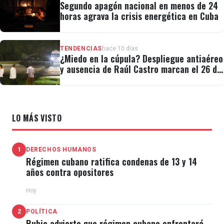
Segundo apagón nacional en menos de 24
horas agrava la crisis energética en Cuba
TENDENCIAS
hace 10 días
¿Miedo en la cúpula? Despliegue antiaéreo
y ausencia de Raúl Castro marcan el 26 de
Julio
LO MÁS VISTO
1
DERECHOS HUMANOS
Régimen cubano ratifica condenas de 13 y 14
años contra opositores
Hoy
2
POLÍTICA
Rubio advierte que régimen cubano enfrentará