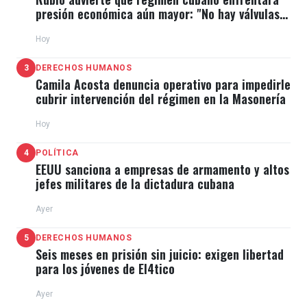
presión económica aún mayor: "No hay válvulas
de escape"
Hoy
3
DERECHOS HUMANOS
Camila Acosta denuncia operativo para impedirle
cubrir intervención del régimen en la Masonería
Hoy
4
POLÍTICA
EEUU sanciona a empresas de armamento y altos
jefes militares de la dictadura cubana
Ayer
5
DERECHOS HUMANOS
Seis meses en prisión sin juicio: exigen libertad
para los jóvenes de El4tico
Ayer