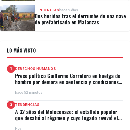
TENDENCIAS
hace 9 días
Dos heridos tras el derrumbe de una nave
de prefabricado en Matanzas
LO MÁS VISTO
1
DERECHOS HUMANOS
Preso político Guillermo Carralero en huelga de
hambre por demora en sentencia y condiciones
de El Típico
hace 52 minutos
2
TENDENCIAS
A 32 años del Maleconazo: el estallido popular
que desafió al régimen y cuyo legado revivió el
11J
Hoy